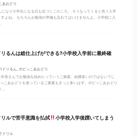
こあおどり
んになり小学生になる日も近づくこのころ。 そうなってくると色々入学
ますよね。 もちろんお勉強の準備も忘れてはいけませんよ。小学校に入
.
ドリるんは総仕上げができる?小学校入学前に最終確
のドリるん
,
ポピっこあおどり
に年長さんでお勉強を始めたっていうご家庭、結構多いのではないでし
ピっこあおどりを使っているご家庭もきっと多いはず。ポピっこあおどり
..
ドリルで苦手意識を払拭
小学校入学後躓いてしまう
でドリル