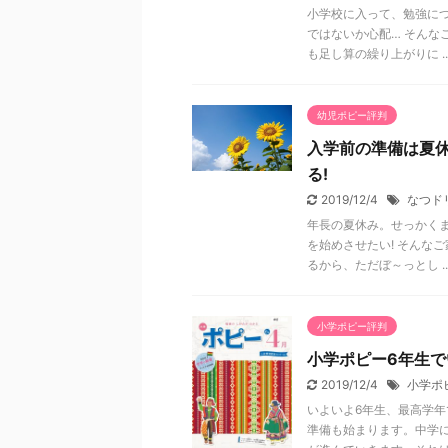
小学校に入って、勉強につ
ではないか心配… そんな
も足し算の繰り上がりに ..
幼児ポピー評判
入学前の準備は夏
る!
2019/12/4
なつド
年長の夏休み。せっかく
を始めさせたい! そんな
るから、ただぼ～っとし ..
小学ポピー評判
小学ポピー6年生で
2019/12/4
小学ポ
いよいよ6年生、最高学
準備も始まります。中学