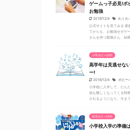
ゲームっ子必見!ポ
お勉強
2019/12/4
わくわ
公式サイトを見てみる 家
てからも、お勉強せずゲ
さんを持つ親御さん、結構 .
小学ポピー評判
高学年は見逃せない
ー!
2019/12/4
ポピー
小学校に入学して、だん
強も難しくなってくる時
されるようになり、今まで .
幼児ポピー評判
小学校入学の準備