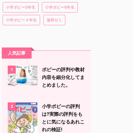
小学ポピー5年生
小学ポピー6年生
小学ポピー４年生
進研ゼミ
人気記事
ポピーの評判や教材
1
内容を細分化してま
とめました。
小学ポピーの評判
2
は?実際の評判をも
とに気になるあれこ
れの検証!