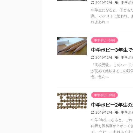
2019/12/4
中学ポ
中学生になると、子どもた
業。 小テストに追われ、
れよあれ ...
中学ポピー評判
中学ポピー3年生で
2019/12/4
中学ポ
「高校受験」 このハード
が初めて経験するこの競
色。色ん ...
中学ポピー評判
中学ポピー2年生の
2019/12/4
中学ポ
中学2年生になると、これ
内容も難易度が上がって
す。 ただ、これはあくまでも