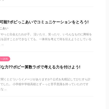
可能?ポピっこあいでコミュニケーションをとろう!
こあい
てやっと出会えたわが子。 泣いたり、笑ったり、いろんなものに興味を
葉を話すことができなくても、一体何を考えて何を伝えようとしている
..
ピー評判
な力??ポピー算数ラボで考える力を付けよう!
聞くとどういうイメージがありますか? 公式を丸暗記してひたすら計
でした。 小学校中学校高校とず～っと苦手意識を持っていたのです
...