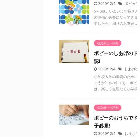
2019/12/4
ポピっ
5～6歳。いよいよ年長さ
の準備が必要になってき
学したら、周りのお友達 ..
幼児ポピー評判
ポピーのしあげの
認!
2019/12/4
しあげ
小学校入学の準備のため
ょうか? その中でも、ポ
は、楽しく無理なく小学校 .
小学ポピー評判
ポピーのおうちで
子必見!
2019/12/4
おうち