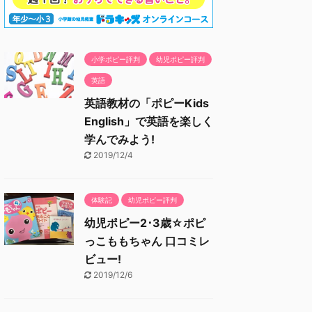
小学ポピー評判
幼児ポピー評判
英語
英語教材の「ポピーKids
English」で英語を楽しく
学んでみよう!
2019/12/4
体験記
幼児ポピー評判
幼児ポピー2･3歳☆ポピ
っこももちゃん 口コミレ
ビュー!
2019/12/6