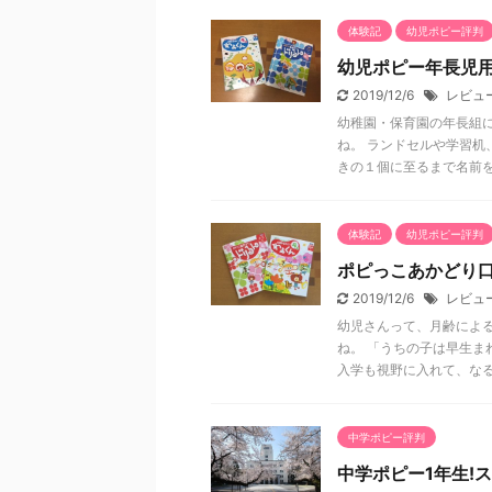
体験記
幼児ポピー評判
幼児ポピー年長児用
2019/12/6
レビュ
幼稚園・保育園の年長組
ね。 ランドセルや学習机
きの１個に至るまで名前を .
体験記
幼児ポピー評判
ポピっこあかどり
2019/12/6
レビュ
幼児さんって、月齢によ
ね。 「うちの子は早生ま
入学も視野に入れて、なる .
中学ポピー評判
中学ポピー1年生!