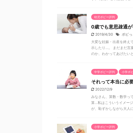
幼児ポピー評判
0歳でも意思疎通が
2019/4/30
ポピっ
大変な妊娠・出産を終え
示したり…。 まだまだ言
のか、わかってあげたいと .
中学ポピー評判
小学ポ
それって本当に必要
2022/12/9
みなさん、算数・数学って
算…私はこういうイメージ
が、恥ずかしながら大人にな 
小学ポピー評判