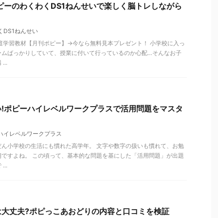
ピーのわくわくDS1ねんせいで楽しく脳トレしながら
くDS1ねんせい
庭学習教材【月刊ポピー】→今なら無料見本プレゼント！ 小学校に入っ
ームばっかりしていて、授業に付いて行っているのか心配…そんなお子
..
!ポピーハイレベルワークプラスで活用問題をマスタ
ハイレベルワークプラス
だん小学校の生活にも慣れた高学年。 文字や数字の扱いも慣れて、お勉
期ですよね。 この頃って、基本的な問題を基にした「活用問題」が出題
..
は大丈夫?ポピっこあおどりの内容と口コミを検証