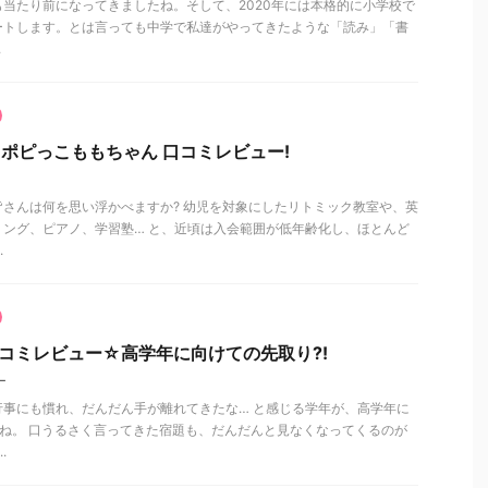
当たり前になってきましたね。そして、2020年には本格的に小学校で
ートします。とは言っても中学で私達がやってきたような「読み」「書
.
☆ポピっこももちゃん 口コミレビュー!
さんは何を思い浮かべますか? 幼児を対象にしたリトミック教室や、英
ング、ピアノ、学習塾… と、近頃は入会範囲が低年齢化し、ほとんど
.
コミレビュー☆高学年に向けての先取り?!
ー
事にも慣れ、だんだん手が離れてきたな… と感じる学年が、高学年に
ね。 口うるさく言ってきた宿題も、だんだんと見なくなってくるのが
.