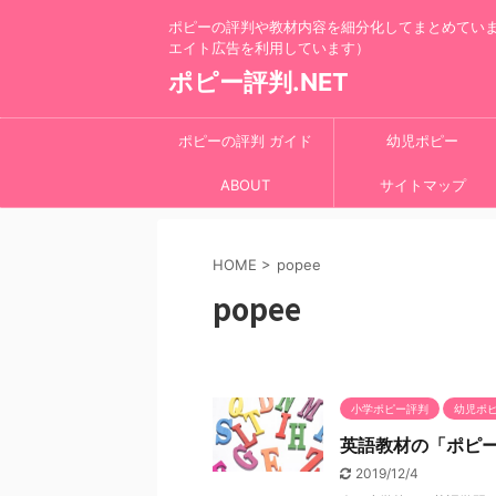
ポピーの評判や教材内容を細分化してまとめてい
エイト広告を利用しています）
ポピー評判.NET
ポピーの評判 ガイド
幼児ポピー
ABOUT
サイトマップ
HOME
>
popee
popee
小学ポピー評判
幼児ポ
英語教材の「ポピーK
2019/12/4