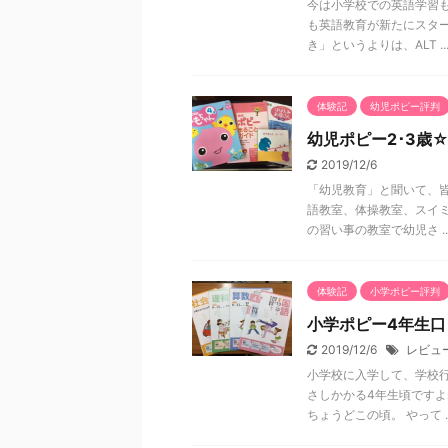
今は小学校での英語学習も
も英語教育が新たにスタ
き」というよりは、ALT ..
体験記
幼児ポピー評判
幼児ポピー2･3歳
2019/12/6
「幼児教育」と聞いて、皆
語教室、体操教室、スイミ
の習い事の教室で幼児さ ..
体験記
小学ポピー評判
小学ポピー4年生口
2019/12/6
レビュ
小学校に入学して、学校行
さしかかる4年生頃ですよ
ちょうどこの頃。 やって ..