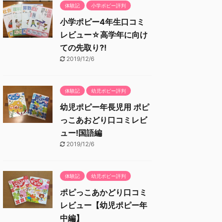
体験記
小学ポピー評判
小学ポピー4年生口コミ
レビュー☆高学年に向け
ての先取り?!
2019/12/6
体験記
幼児ポピー評判
幼児ポピー年長児用 ポピ
っこあおどり口コミレビ
ュー!国語編
2019/12/6
体験記
幼児ポピー評判
ポピっこあかどり口コミ
レビュー【幼児ポピー年
中編】