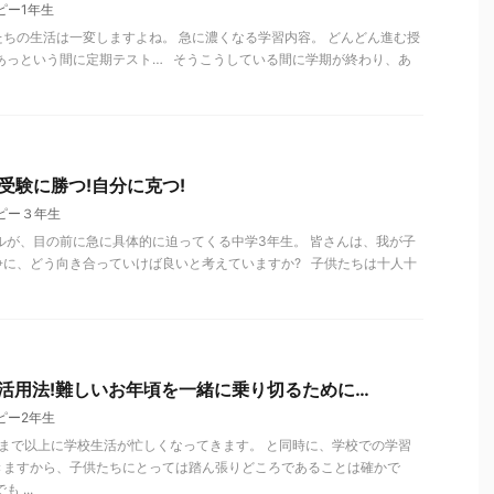
ピー1年生
ちの生活は一変しますよね。 急に濃くなる学習内容。 どんどん進む授
あっという間に定期テスト… そうこうしている間に学期が終わり、あ
受験に勝つ!自分に克つ!
ピー３年生
ルが、目の前に急に具体的に迫ってくる中学3年生。 皆さんは、我が子
争に、どう向き合っていけば良いと考えていますか? 子供たちは十人十
活用法!難しいお年頃を一緒に乗り切るために…
ピー2年生
まで以上に学校生活が忙しくなってきます。 と同時に、学校での学習
きますから、子供たちにとっては踏ん張りどころであることは確かで
 ...