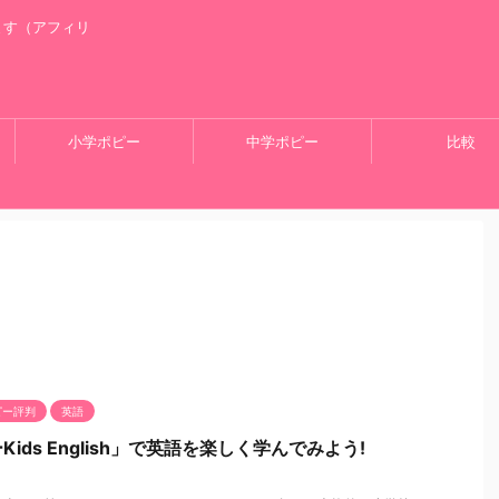
ます（アフィリ
小学ポピー
中学ポピー
比較
ピー評判
英語
ids English」で英語を楽しく学んでみよう!