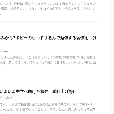
いていけず子供が躓いてしまった… このまま自信をなくしてしまうの
ご家庭、結構多いのではないでしょうか? 私も小学校入学後、どうして
.
休みから?ポピーのなつドリるんで勉強する習慣をつけ
リるん
まとまった休みだし、これをきっかけに小学校準備に向けて何かお勉強
ご家庭、多いのではないでしょうか? 確かに夏休みはいつもより時間があ
.
いよいよ中学へ向けた勉強、総仕上げを!
ピー6年生
年です。いままで積み重ね的なものの総決算の時です。そして中学へ行く
にいったら、小学校でやったことは出来てい当たり前とみなされて授業