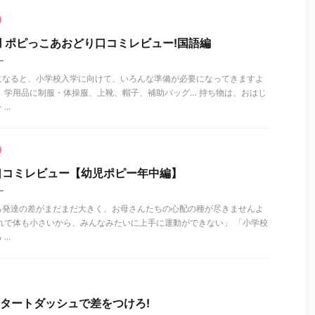
 ポピっこあおどり口コミレビュー!国語編
ー
になると、小学校入学に向けて、いろんな準備が必要になってきますよ
、学用品に制服・体操服、上靴、帽子、補助バッグ… 持ち物は、おはじ
..
口コミレビュー【幼児ポピー年中編】
ー
る発達の差がまだまだ大きく、お母さんたちの心配の種が尽きませんよ
れで体も小さいから、みんなみたいに上手に運動ができない」 「小学校
..
スタートダッシュで差をつけろ!