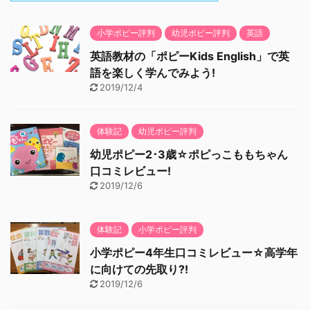
小学ポピー評判
幼児ポピー評判
英語
英語教材の「ポピーKids English」で英
語を楽しく学んでみよう!
2019/12/4
体験記
幼児ポピー評判
幼児ポピー2･3歳☆ポピっこももちゃん
口コミレビュー!
2019/12/6
体験記
小学ポピー評判
小学ポピー4年生口コミレビュー☆高学年
に向けての先取り?!
2019/12/6