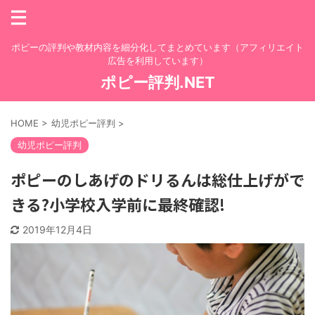
ポピーの評判や教材内容を細分化してまとめています（アフィリエイト
広告を利用しています）
ポピー評判.NET
HOME
>
幼児ポピー評判
>
幼児ポピー評判
ポピーのしあげのドリるんは総仕上げがで
きる?小学校入学前に最終確認!
2019年12月4日