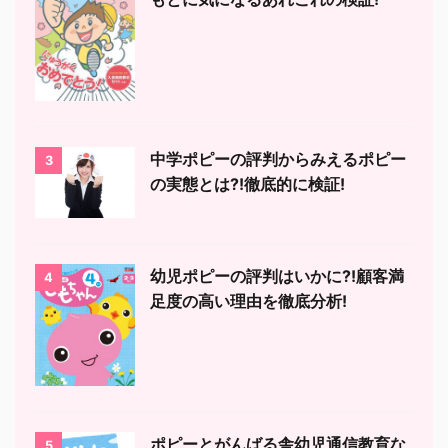
中学ポピーの評判からみえるポピー
3
の実態とは?!徹底的に検証!
幼児ポピーの評判はいかに?!顧客満
4
足度の高い理由を徹底分析!
ポピーとがんばる舎幼児通信教育な
5