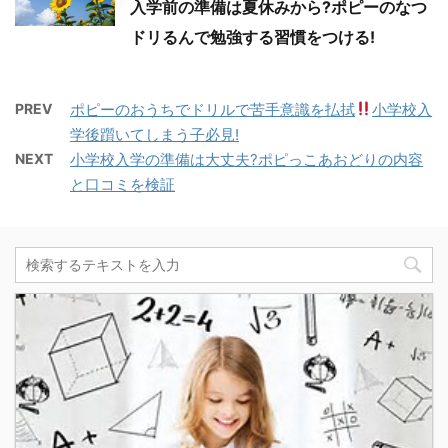
入学前の準備は夏休みから?ポピーのなつ
ドリるんで勉強する習慣をつける!
PREV
ポピーのおうちでドリルで苦手意識を払拭
小学校入
学後躓いてしまう子必見!
NEXT
小学校入学の準備は大丈夫?ポピっこあおどりの内容
と口コミを検証