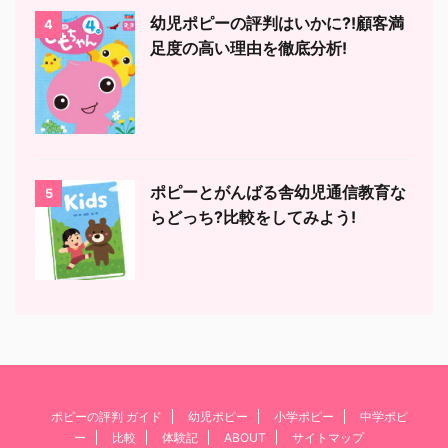
幼児ポピーの評判はいかに?!顧客満
4
足度の高い理由を徹底分析!
ポピーとがんばる舎幼児通信教育な
5
らどっち?比較をしてみよう!
ポピーの評判 ガイド
幼児ポピー
小学ポピー
中学ポピ
ー
比較
体験記
ABOUT
サイトマップ