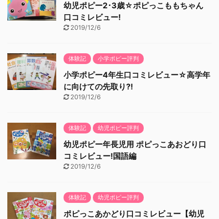
幼児ポピー2･3歳☆ポピっこももちゃん
口コミレビュー!
2019/12/6
体験記
小学ポピー評判
小学ポピー4年生口コミレビュー☆高学年
に向けての先取り?!
2019/12/6
体験記
幼児ポピー評判
幼児ポピー年長児用 ポピっこあおどり口
コミレビュー!国語編
2019/12/6
体験記
幼児ポピー評判
ポピっこあかどり口コミレビュー【幼児