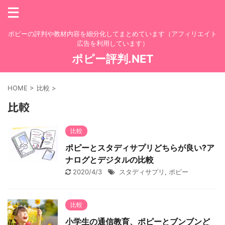
ポピーの評判や教材内容を細分化してまとめています（アフィリエイト
広告を利用しています）
ポピー評判.NET
HOME
>
比較
>
比較
比較
ポピーとスタディサプリどちらが良い?ア
ナログとデジタルの比較
2020/4/3
スタディサプリ
,
ポピー
比較
小学生の通信教育、ポピーとブンブンど